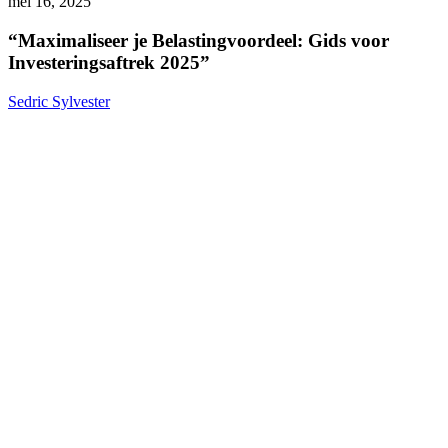
je
mei 16, 2025
Belastingvoordeel:
Gids
“Maximaliseer je Belastingvoordeel: Gids voor
voor
Investeringsaftrek 2025”
Investeringsaftrek
2025”
Sedric Sylvester