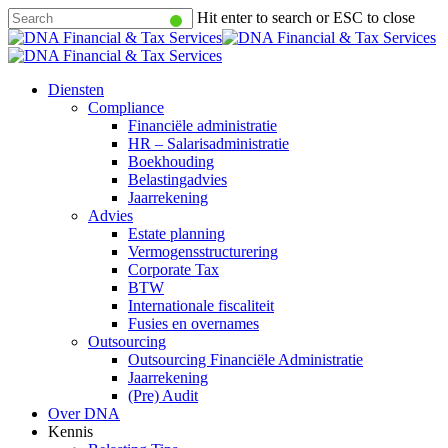
Skip
Hit enter to search or ESC to close
to
Close
main
Search
content
Menu
Diensten
Compliance
Financiële administratie
HR – Salarisadministratie
Boekhouding
Belastingadvies
Jaarrekening
Advies
Estate planning
Vermogensstructurering
Corporate Tax
BTW
Internationale fiscaliteit
Fusies en overnames
Outsourcing
Outsourcing Financiële Administratie
Jaarrekening
(Pre) Audit
Over DNA
Kennis