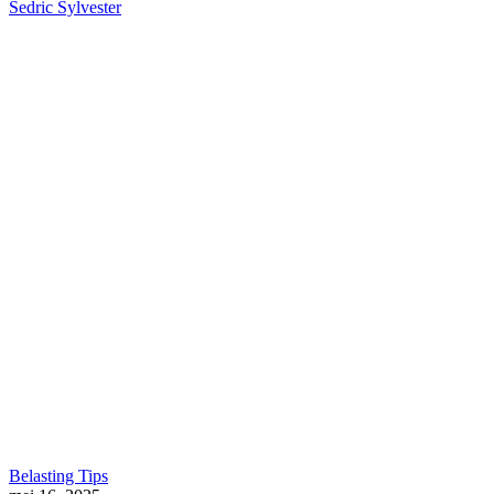
Sedric Sylvester
Q&A
Gids
“Maximaliseer
Belasting Tips