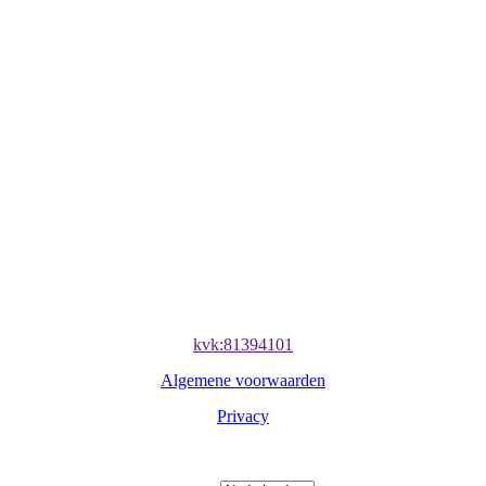
©
2026
DNA Financial & Tax Services
kvk:81394101
Algemene voorwaarden
Privacy