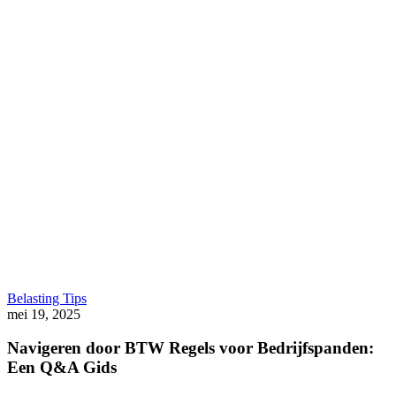
Navigeren
Belasting Tips
door
mei 19, 2025
BTW
Regels
Navigeren door BTW Regels voor Bedrijfspanden:
voor
Een Q&A Gids
Bedrijfspanden:
Een