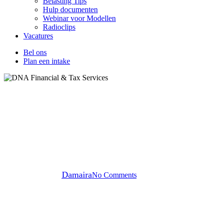
Belasting Tips
Hulp documenten
Webinar voor Modellen
Radioclips
Vacatures
Bel ons
Plan een intake
Belasting Tips
Hoe bouw je als ondernemer
pensioen op?
By
Damaira
No Comments
4 min read