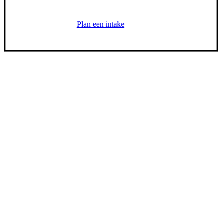
hoe wij jouw specifieke uitdaging kunnen oplossen
Plan een intake
Diensten
Compliance
Advies
Outsourcing
DNA Nederland (HQ)
Denemarkenstraat 78
Almere, Nederland
036 202 2532