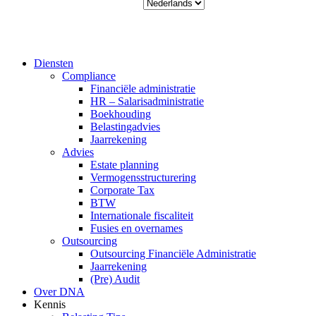
Kies
een
taal
Close
Diensten
Menu
Compliance
Financiële administratie
HR – Salarisadministratie
Boekhouding
Belastingadvies
Jaarrekening
Advies
Estate planning
Vermogensstructurering
Corporate Tax
BTW
Internationale fiscaliteit
Fusies en overnames
Outsourcing
Outsourcing Financiële Administratie
Jaarrekening
(Pre) Audit
Over DNA
Kennis